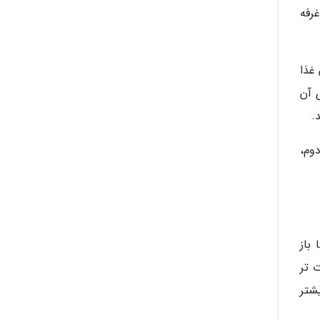
رفه
داران غذا
 آن
.
وم،
 باز
 تر
شتر