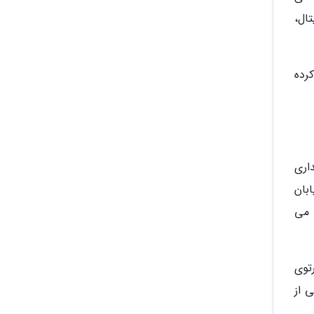
ال،
رده
اری
بان
 می
ارتوی
 از