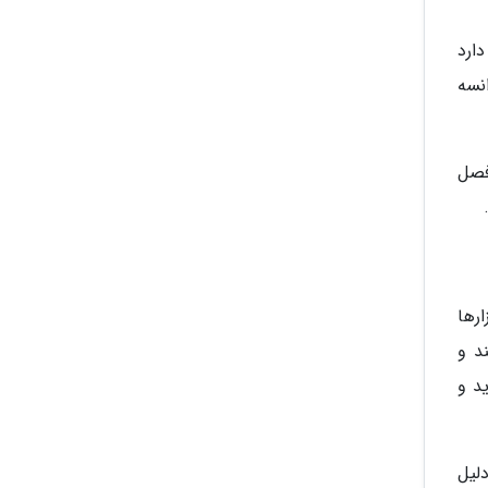
ارد
نسه
فصل
رها
د و
د و
لیل