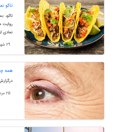
تاکو ن
تاکو، ب
روایت م
نمادی از
29 شهریور 1404
همه چی
درگزارش
25 مرداد 1404