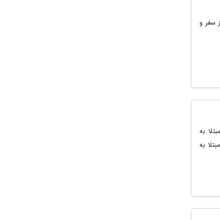
 سفر و
تلا به
د مبتلا به