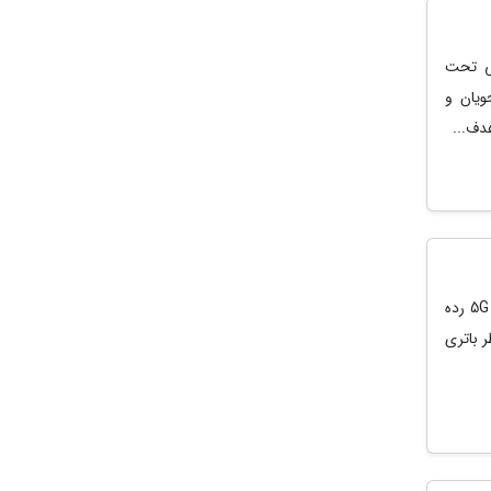
خی تحت
ویان و
هدف...
مودم زد تی ای U50 Pro یا کامل تر ZTE U50 PRO MU5120، یکی از مودم های جیبی 5G رده
نظر باتری