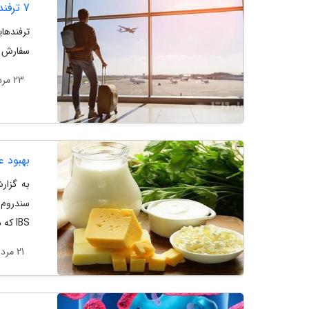
7 ترفند برای اینکه در سفر گرسنه نمانید
ترفندها
سفارش آ
23 مرداد 1404
بهبود 
به گزار
IBS که دارونما مصرف کرده بودند دو برابر شاهد بهبود بیشتر علائم افسردگی همزمان...
21 مرداد 1404