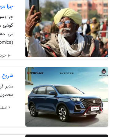
چرا مرد
گوشی هو
می دهیم
(Behavioral Economics)...
10 خرداد 1405
شروع دو
محصول م
6 اسفند 1404