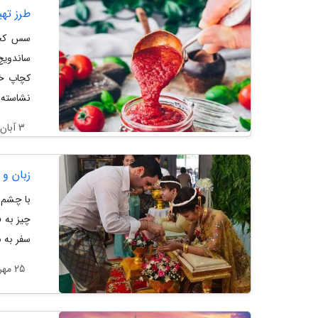
طرز تهیه سس ک
سس کچاپ
ساندویچ
کچاپ خا
نشاسته..
3 آبان 1404
زبان و 
با چشم ب
چیز به 
سفر به ب
25 مهر 1404