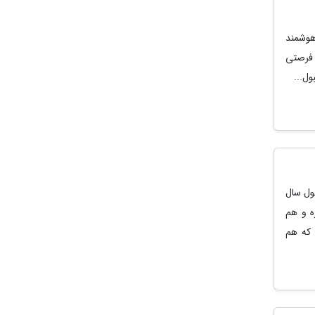
هوشمند
 فرصتی
ول سال
ه و هم
 که هم