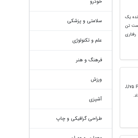
خودرو
 آنالیز بنچمارک های (Benchmarks) پردازنده یک
سلامتی و پزشکی
یمت تن
فتاری
علم و تکنولوژی
فرهنگ و هنر
ورزش
مدیر فروش شرکت ایلیا پارس کیان از شروع دومین مرحله فروش خودروی اونترا U75 Plus،
د.
آشپزی
طراحی گرافیکی و چاپ
معماری و عمران