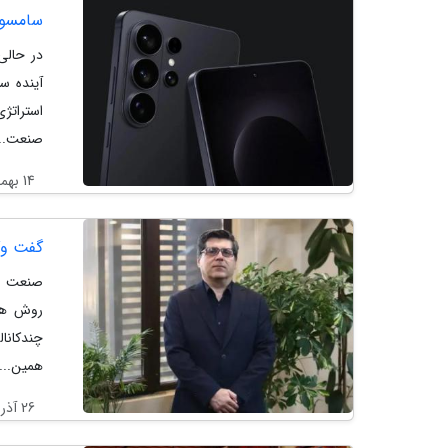
سامسونگ قی
در حالی
آینده س
استراتژ
صنعت...
14 بهمن 1404
گفت وگ
صنعت پر
روش های
چندکانا
همین...
26 آذر 1404