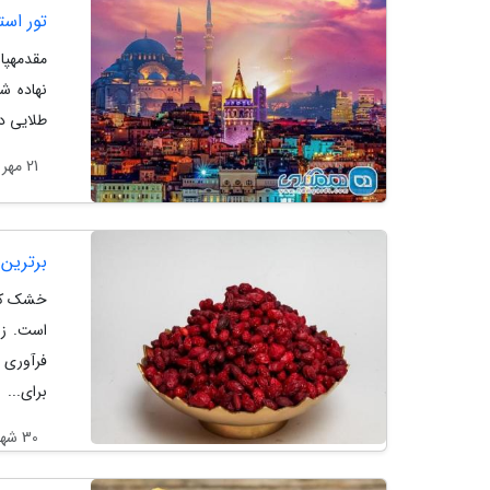
تور استانبول از شیر
مقدمهپا
نهاده ش
طلایی در پاییز 1404 دارند تا یکی از برترین تجربه
21 مهر 1404
برترین
خشک کرد
است. زغ
فرآوری 
برای...
30 شهریور 1404