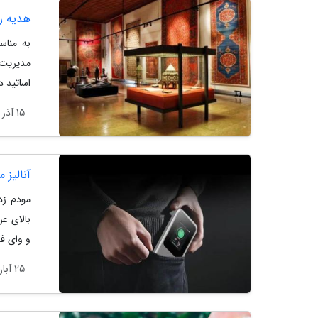
هدیه روز دانشجو 1404
به مناس
مدیریت 
اساتید د
15 آذر 1404
آنالیز مودم ZTE U50 Pro: م
و وای ف
25 آبان 1404