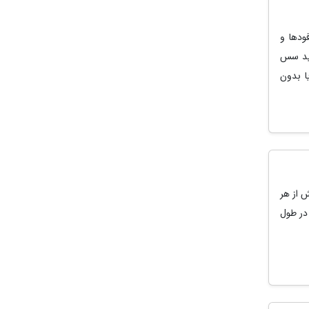
ودها و
نید سس
ا بدون
 از هر
در طول