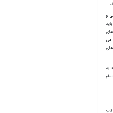
.
ی و
اید
های
 می
 های
 به
مام
قاب