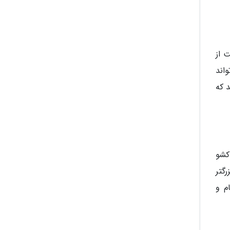
 از
اند
 که
کشو
رگتر
م و