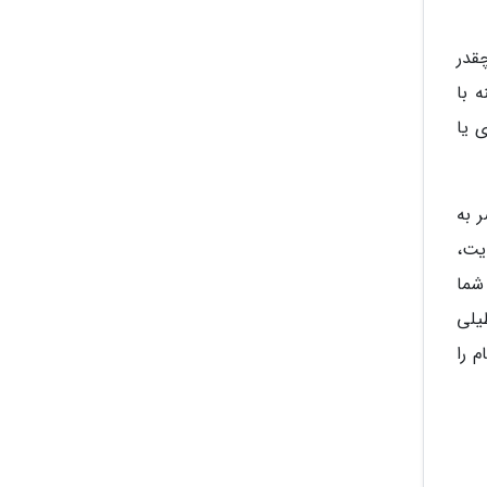
قدر
 با
 دارید، یک آینه 900 میلی متری یا
 به
یت،
شما
یلی
 را