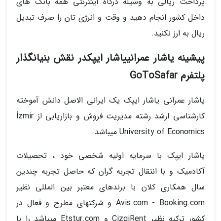
پرداخت ریالی به وسیله درگاه اینترنتی همه بانک های
داخل کشور انجام دهید و وقت و انرژی تان را صرف تبدیل
ریال به ارز نکنید.
پیشینه یاشار عمرانییاشار ایپکدر نقش بنیانگذار
پلتفرم GoToSafar
یاشار عمرانی یاشار ایپک یک ایرانی الاصل دانش آموخته
کارشناسی ارشد رشته مدیریت فروش و بازاریابی از İzmir
University of Economics میباشد .
یاشار ایپک با سرمایه اولیه شخصی خود ، تحصیلات
آکادمیک و با انتقال تجربه گران که حاصل تجربه چندین
سال همکاری کلان با برندهای معتبر بین المللی نظیر
Avis.com - Booking.com و شرکتهای مطرح و فعال در
کشور ترکیه نظیر CizgiRent و Etstur.com میباشد را با