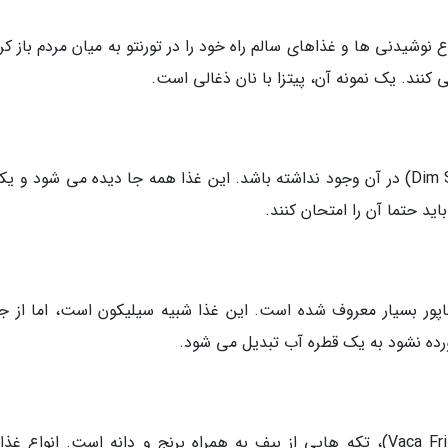
 نوشیدنی ها و غذاهای سالم راه خود را در تورنتو به میان مردم باز کر
 کنند. یک نمونه آن، پیتزا با نان ذغالی است.
در هنگ کنگ مکانی وجود ندارد که دیم سام (Dim Sum) در آن وجود نداشته باشد. این غذا همه جا دیده می شود و 
د حتما آن را امتحان کنند.
گاپور بسیار معروف شده است. این غذا شبیه سیلیکون است، اما از ج
گوشت گاو سرخ شده با موروس (ٰVaca Frita con moros)، تکه هایی از بیف به همراه برنج و دانه است. انواع