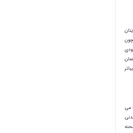
تان
چون
ودی
مان
باتر
 می
ندنی
حنه