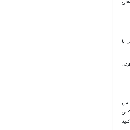
های
 با
 دارند.
 می
عکس
کنید