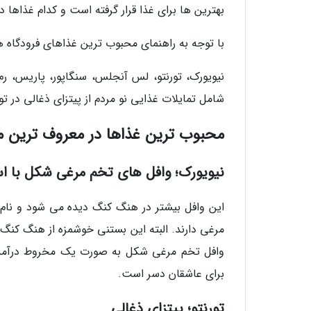
بهترین ها برای غذا قرار گرفته است و کدام غذاها 
با توجه به راهنمای محبوب ترین غذاهای فرودگاه هیتروی (Heathrow) لندن، محبوب ترین غذ
نیویورک، تورنتو، لس آنجلس، سنگاپور، پاریس، ر
شامل تمایلات غذایی نو مردم از پیتزای ذغالی در تو
محبوب ترین غذاها در معروف ترین مق
نیویورک؛ وافل های تخم مرغی شکل با اس
مرغی دارند. البته این بستنی خوشمزه از هنگ کنگ و
وافل تخم مرغی شکل به صورت یک مخروط درآمده، 
برای عاشقان دسر است.
تورنتو؛ پیتزای ذغالی