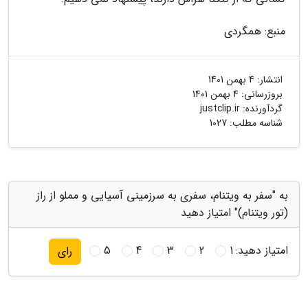
منبع: همگردی
انتشار:
4 بهمن 1401
بروزرسانی:
4 بهمن 1401
گردآورنده:
justclip.ir
شناسه مطلب: 1027
به "سفر به ویتنام، سفری به سرزمینی آسیایی و مملو از راز
(تور ویتنام)" امتیاز دهید
امتیاز دهید:
1
2
3
4
5
رای