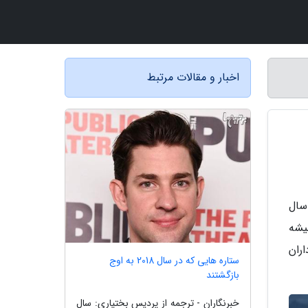
اخبار و مقالات مرتبط
یدئو، چندی پیش تریلر رسمی بازی جی تی ای 6 (GTA 6) منتشر شد و هواداران پس از نزدیک به 10 سال
یشه
ران
ستاره هایی که در سال 2018 به اوج
بازگشتند
خبرنگاران - ترجمه از پردیس بختیاری: سال