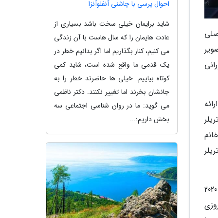
احوال پرسی با چاشنی آنفلوآنزا
شاید برایمان خیلی سخت باشد بسیاری از
ؤال اصلی
عادت هایمان را که سال هاست با آن زندگی
ویر
می کنیم، کنار بگذاریم اما اگر بدانیم خطر در
انی
یک قدمی ما واقع شده است، شاید کمی
کوتاه بیاییم. خیلی ها حاضرند خطر را به
جانشان بخرند اما تغییر نکنند. دکتر ناظمی
رائه
می گوید: ما در روان شناسی اجتماعی سه
یلر
بخش داریم:...
انم
یلر
با آنالیز کامل تریلر شما متوجه وقایعی خواهید شد که مشابه آن در جهانی واقعی و در اواخر دهه 2010 میلادی و ابتدای 2020
Vice Cit) با جهانی امروزی