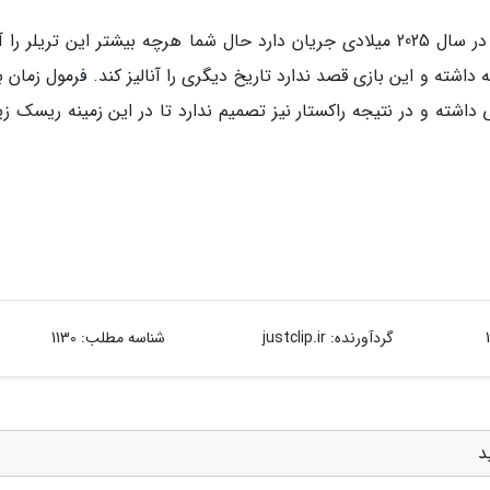
نکته اصلی اینجاست که بازی جی تی ای 6 قطعاً در سال 2025 میلادی جریان دارد حال شما هرچه بیشتر این تریلر را
داشته و این بازی قصد ندارد تاریخ دیگری را آنالیز کند. فرمول زمان 
شته و در نتیجه راکستار نیز تصمیم ندارد تا در این زمینه ریسک زی
گردآورنده:
justclip.ir
شناسه مطلب: 1130