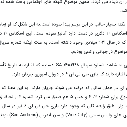
در آن دیده می گردد. همین موضوع شبکه های اجتماعی باعث شده که 
شد.
 هواداران بسیار دقیق بازی جی تی ای 6 یک نکته بسیار جالب در این تریلر پیدا نموده است.به این شکل که او زم
که لوسیا (Lucia) که کرکتر اصلی بازی 
پس از آنالیز های زیاد معادل اسکناس هایی است که در سال 2021 میلادی وجود داشته است. به علت اینکه شماره 
نکته جالب اینجاست که در اسکناس های 100 دلاری ما شاهد شماره سریال SA 04101998 هستیم که اشاره ب
زی جی تی ای 6 در دوران امروزی جریان دارد.
ی در همان سالی که عرضه می شوند جریان دارند. به این معنا که ب
جی تی ای 1 در سال 1997 جریان داشت. این موضوع برای شماره 3، 4 و حتی 5 هم صدق
کمی عجی
میلادی جریان خواهد داشت. استثناهای اصلی بازی های وایس سیتی (y