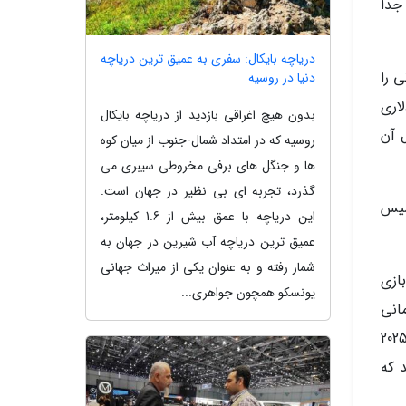
جدا
دریاچه بایکال: سفری به عمیق ترین دریاچه
انی را
دنیا در روسیه
است، یک اسکناس 20 دلاری در دست دارد آنالیز نموده است. این اسکناس 20 دلاری
بدون هیچ اغراقی بازدید از دریاچه بایکال
سریال آن
روسیه که در امتداد شمال-جنوب از میان کوه
ها و جنگل های برفی مخروطی سیبری می
گذرد، تجربه ای بی نظیر در جهان است.
ه تاریخ تأسیس
این دریاچه با عمق بیش از 1.6 کیلومتر،
عمیق ترین دریاچه آب شیرین در جهان به
شمار رفته و به عنوان یکی از میراث جهانی
ازی
یونسکو همچون جواهری...
 می کرد. شماره 2 از لحاظ زمانی
ب بود که برای این تئوری مناسب نیست ولی طبق رابطه کلی که وجود دارد بازی جی تی ای 6 نیز در سال 2025
Vice Cit) و سن آندرس (San Andreas) بودند که