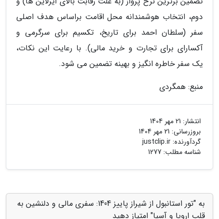
تضمین برترین نرخ پرواز (به علت رقابت بالای ایرلاین ها) و
دوم، انتخاب هوشمندانه محل اقامت براساس هدف اصلی
سفر (سلطان احمد برای تاریخ، تکسیم برای سرگرمی و
آکسارای برای تجارت و خرید مالی). با رعایت این نکات،
یک سفر خاطره انگیز و بهینه تضمین می شود.
منبع: همگردی
انتشار:
21 مهر 1404
بروزرسانی:
21 مهر 1404
گردآورنده:
justclip.ir
شناسه مطلب: 1277
به "تور استانبول از شیراز پاییز 1404: سفری مالی و دلنشین به
قلب اروپا و آسیا" امتیاز دهید