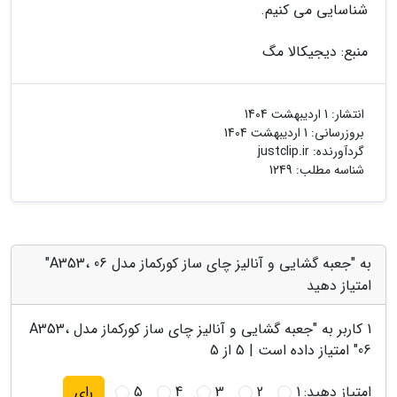
شناسایی می کنیم.
منبع: دیجیکالا مگ
انتشار:
1 اردیبهشت 1404
بروزرسانی:
1 اردیبهشت 1404
گردآورنده:
justclip.ir
شناسه مطلب: 1249
به "جعبه گشایی و آنالیز چای ساز کورکماز مدل A353، 06"
امتیاز دهید
1
کاربر به "
جعبه گشایی و آنالیز چای ساز کورکماز مدل A353،
06
" امتیاز داده است |
5
از 5
امتیاز دهید:
1
2
3
4
5
رای