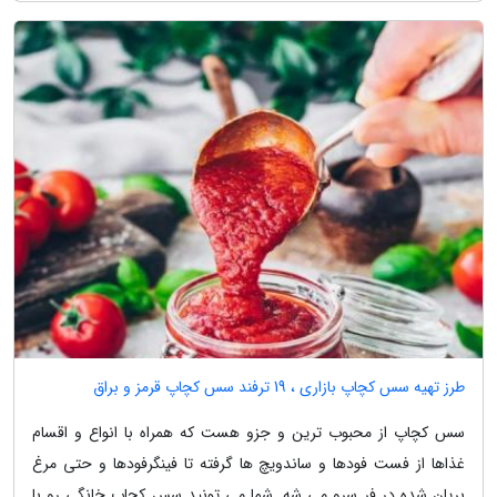
طرز تهیه سس کچاپ بازاری ، 19 ترفند سس کچاپ قرمز و براق
سس کچاپ از محبوب ترین و جزو هست که همراه با انواع و اقسام
غذاها از فست فودها و ساندویچ ها گرفته تا فینگرفودها و حتی مرغ
بریان شده در فر سرو می شه. شما می تونید سس کچاپ خانگی رو با