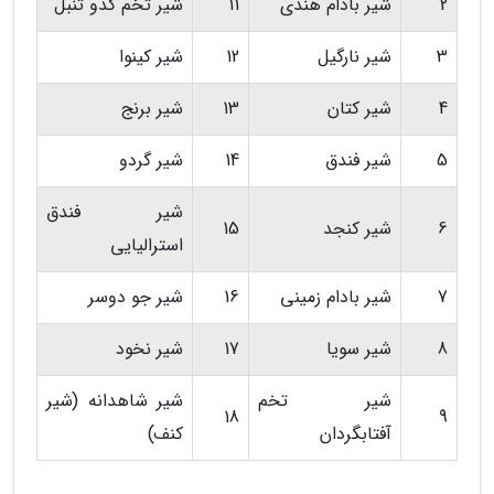
2
شیر بادام هندی
11
شیر تخم کدو تنبل
3
شیر نارگیل
12
شیر کینوا
4
شیر کتان
13
شیر برنج
5
شیر فندق
14
شیر گردو
شیر فندق
6
شیر کنجد
15
استرالیایی
7
شیر بادام زمینی
16
شیر جو دوسر
8
شیر سویا
17
شیر نخود
شیر تخم
شیر شاهدانه (شیر
18
9
آفتابگردان
کنف)