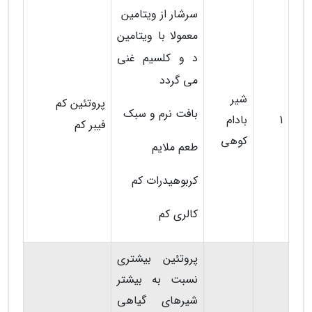
سرشار از ویتامین
معمولا با ویتامین
د و کلسیم غنی
می گردد
شیر
پروتئین کم
بافت نرم و سبک
1
بادام
فیبر کم
کوهی
طعم ملایم
کربوهیدرات کم
کالری کم
پروتئین بیشتری
نسبت به بیشتر
شیرهای گیاهی