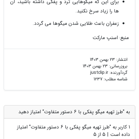
برای این که میگوهایی ترد و پفکی داشته باشید، آن
ها را زیاد سرخ نکنید.
زعفران باعث طلایی شدن میگوها می گردد.
منبع: اسنپ مارکت
انتشار:
23 بهمن 1403
بروزرسانی:
23 بهمن 1403
گردآورنده:
justclip.ir
شناسه مطلب: 1237
به "طرز تهیه میگو پفکی با 6 دستور متفاوت" امتیاز دهید
1
کاربر به "
طرز تهیه میگو پفکی با 6 دستور متفاوت
" امتیاز
داده است |
5
از 5