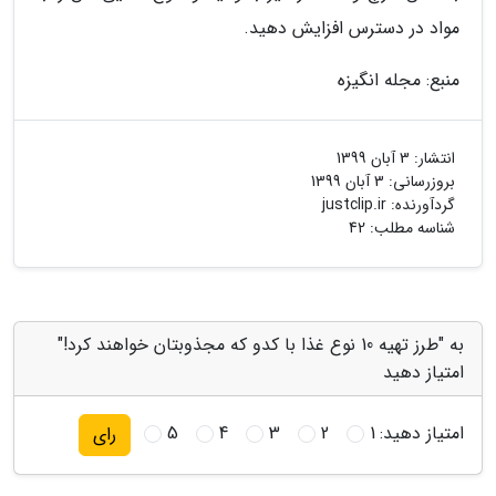
مواد در دسترس افزایش دهید.
منبع: مجله انگیزه
انتشار:
3 آبان 1399
بروزرسانی:
3 آبان 1399
گردآورنده:
justclip.ir
شناسه مطلب: 42
به "طرز تهیه 10 نوع غذا با کدو که مجذوبتان خواهند کرد!"
امتیاز دهید
امتیاز دهید:
1
2
3
4
5
رای