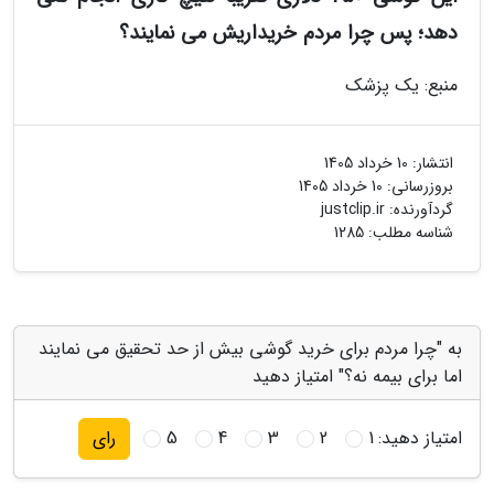
دهد؛ پس چرا مردم خریداریش می نمایند؟
منبع: یک پزشک
انتشار:
10 خرداد 1405
بروزرسانی:
10 خرداد 1405
گردآورنده:
justclip.ir
شناسه مطلب: 1285
به "چرا مردم برای خرید گوشی بیش از حد تحقیق می نمایند
اما برای بیمه نه؟" امتیاز دهید
امتیاز دهید:
1
2
3
4
5
رای