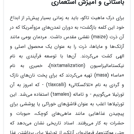
باستانی و آمیزش استعماری
برای درک ماهیت تاکو، باید به زمانی بسیار پیش‌تر از ابداع
خود این کلمه بازگشت؛ به دوران تمدن‌های مزوآمریکا که در
آن ذرت (maize) نقشی مقدس داشت. مردمان بومی مانند
آزتک‌ها و مایاها، ذرت را به عنوان یک محصول اصلی و
الهی کشت می‌کردند. آن‌ها با توسعه فرآیندی به نام
نیکستامالیزاسیون (nixtamalization)، خمیری به نام
«ماسا» (masa) تهیه می‌کردند که برای پخت نان‌های نازک
و گردی به نام «تلاکسکالی» (tlaxcalli) - که امروز به آن
تورتیلا می‌گوییم - و تاماله (tamales) استفاده می‌شد. این
تورتیلاها اغلب به عنوان قاشق‌های خوراکی یا پوششی برای
پیچیدن غذاهایی مانند ماهی‌های کوچک، حبوبات و
حشرات به کار می‌رفتند. اسناد تاریخی نشان می‌دهد که
حتی موکتزوما، فرمانروای آزتک، از تورتیلا برای برداشتن غذا