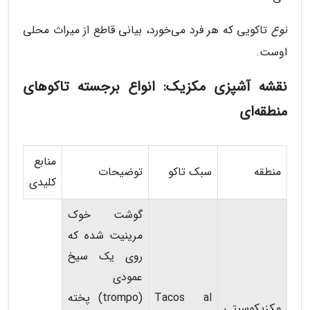
نوع
تاکویی که هر فرد می‌خورد، بیانی قاطع از میراث محلی
اوست.
نقشه آشپزی مکزیک: انواع برجسته تاکوهای
منطقه‌ای
منابع
منطقه
سبک تاکو
توضیحات
کلیدی
گوشت خوک
مرینیت شده که
روی یک سیخ
عمودی
Tacos al
(trompo) پخته
مکزیکوسیتی