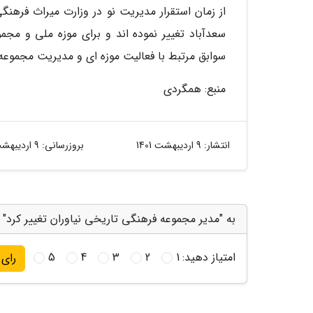
از زمان استقرار مدیریت نو در وزارت میراث فره
سعدآباد تغییر نموده اند و برای موزه ملی و م
سوابق مرتبط با فعالیت موزه ای و مدیریت مجموعه 
منبع: همگردی
انتشار:
9 اردیبهشت 1401
بروزرسانی:
9 اردیبهشت 1401
به "مدیر مجموعه فرهنگی تاریخی نیاوران تغییر کرد" ا
امتیاز دهید:
1
2
3
4
5
رای