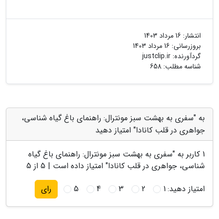
انتشار:
16 مرداد 1403
بروزرسانی:
16 مرداد 1403
گردآورنده:
justclip.ir
شناسه مطلب: 658
به "سفری به بهشت سبز مونترال: راهنمای باغ گیاه شناسی،
جواهری در قلب کانادا" امتیاز دهید
1
کاربر به "
سفری به بهشت سبز مونترال: راهنمای باغ گیاه
شناسی، جواهری در قلب کانادا
" امتیاز داده است |
5
از 5
امتیاز دهید:
1
2
3
4
5
رای