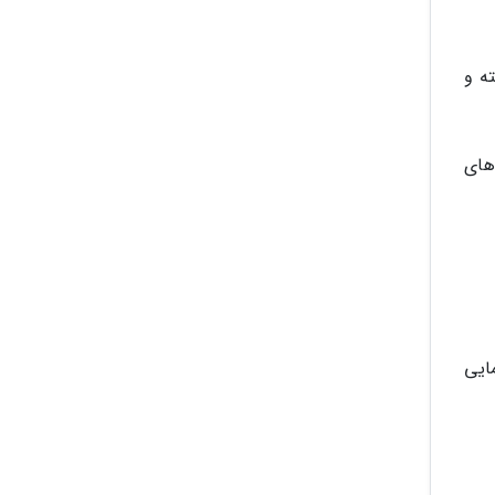
ه و
های
ایی