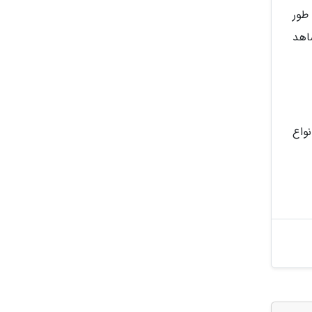
 طور
اهد
واع